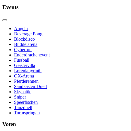
Events
Angeln
Beverage Pong
Blockdisco
Buddelarena
Cyberrun
Enderdrachenevent
Fussball
Geistervilla
Lorenlabyrinth
OX-Arena
Pferderennen
Sandkasten-Duell
Skybattle
Sniper
Speerfischen
Tanzduell
Turmspringen
Voten