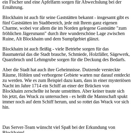
ein Fischer und eine Apfelfarm sorgen für Abwechslung bei der
Ernährung.
Blockhaim ist auch für seine Gaststätten bekannt - insgesamt gibt es
fünf Gaststätten im Stadtbereich, jede mit Ihrem ganz eigenen
Charme, wobei vor allem die im Norden gelegene Gaststätte "zum
fröhlichen Jägersmann" durch ihre wunderschöne Lage zwischen
Ruine, Alt Blockhaim und dem Sumpfgebiet glänzt.
Blockhaim ist auch fleißig - viele Betriebe sorgen für das
Baumaterial das die Stadt brauche, Schmiede, Holzfäller, Sägewerk,
Quarzbruch und Lehmgrube sorgen für die Deckung des Bedarfs.
Aber die Stadt hat auch ihre Geheimnisse. Dutzende versteckte
Räume, Höhlen und verborgene Gebiete warten nur darauf entdeckt
zu werden. Wie es zum Beispiel dazu kam, dass in einer mysteriösen
Nacht im Jahre 1714 ein Schiff an einer der Brücken von
Blockhaim zerschellte ist heute umstritten. Aber keiner traute sich
bis jetzt, das Wrack zu untersuchen - es heißt die Mannschaft spukt
immer noch auf dem Schiff herum, und so rottet das Wrack vor sich
hin.
Das Server-Team wünscht viel Spaß bei der Erkundung von
Blockhaim!